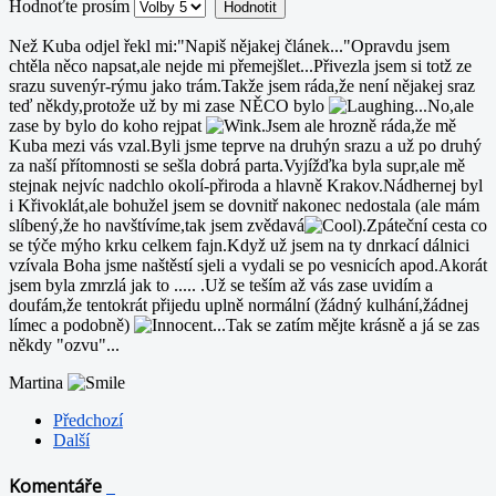
Hodnoťte prosím
Než Kuba odjel řekl mi:"Napiš nějakej článek..."Opravdu jsem
chtěla něco napsat,ale nejde mi přemejšlet...Přivezla jsem si totž ze
srazu suvenýr-rýmu jako trám.Takže jsem ráda,že není nějakej sraz
teď někdy,protože už by mi zase NĚCO bylo
...No,ale
zase by bylo do koho rejpat
.Jsem ale hrozně ráda,že mě
Kuba mezi vás vzal.Byli jsme teprve na druhýn srazu a už po druhý
za naší přítomnosti se sešla dobrá parta.Vyjížďka byla supr,ale mě
stejnak nejvíc nadchlo okolí-přiroda a hlavně Krakov.Nádhernej byl
i Křivoklát,ale bohužel jsem se dovnitř nakonec nedostala (ale mám
slíbený,že ho navštívíme,tak jsem zvědavá
).Zpáteční cesta co
se týče mýho krku celkem fajn.Když už jsem na ty dnrkací dálnici
vzívala Boha jsme naštěstí sjeli a vydali se po vesnicích apod.Akorát
jsem byla zmrzlá jak to ..... .Už se teším až vás zase uvidím a
doufám,že tentokrát přijedu uplně normální (žádný kulhání,žádnej
límec a podobně)
...Tak se zatím mějte krásně a já se zas
někdy "ozvu"...
Martina
Předchozí
Další
Komentáře