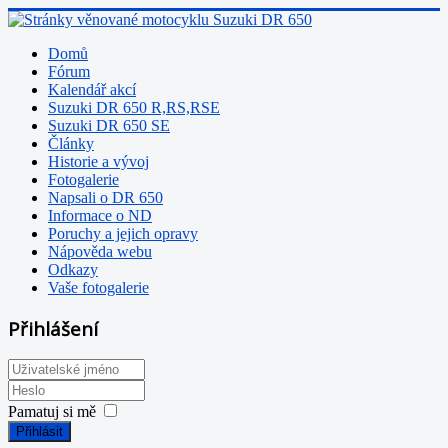
Domů
Fórum
Kalendář akcí
Suzuki DR 650 R,RS,RSE
Suzuki DR 650 SE
Články
Historie a vývoj
Fotogalerie
Napsali o DR 650
Informace o ND
Poruchy a jejich opravy
Nápověda webu
Odkazy
Vaše fotogalerie
Přihlášení
Pamatuj si mě
Přihlásit