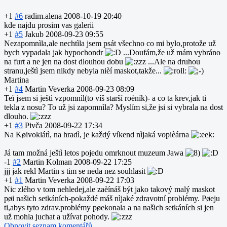
+1
#6
radim.alena
2008-10-19 20:40
kde najdu prosim vas galerii
+1
#5
Jakub
2008-09-23 09:55
Nezapomnìla,ale nechtìla jsem psát všechno co mi bylo,protože už
bych vypadala jak hypochondr
...Doufám,že už mám vybráno
na furt a ne jen na dost dlouhou dobu
...Ale na druhou
stranu,ještì jsem nikdy nebyla nièí maskot,takže...
Martina
+1
#4
Martin Veverka
2008-09-23 08:09
Teï jsem si ještì vzpomnìl(to víš starší roèník)- a co ta krev,jak ti
tekla z nosu? To už jsi zapomnìla? Myslím si,že jsi si vybrala na dost
dlouho.
+1
#3
Pivča
2008-09-22 17:34
Na Køivoklátì, na hradì, je každý víkend nìjaká vopièárna
Já tam možná ještì letos pojedu omrknout muzeum Jawa
-1
#2
Martin Kolman
2008-09-22 17:25
jjj jak rekl Martin s tim se neda nez souhlasit
+1
#1
Martin Veverka
2008-09-22 17:03
Nic zlého v tom nehledej,ale zaèínáš být jako takový malý maskot
pøi našich setkáních-pokaž
dé máš nìjaké zdravotní problémy. Pøeju
ti,abys tyto zdrav.problémy pøekonala a na našich setkáních si jen
už mohla juchat a užívat pohody.
Obnovit seznam komentářů